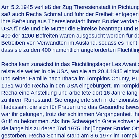
Am 5.2.1945 verließ der Zug Theresienstadt in Richtu
saß auch Recha Schmal und fuhr der Freiheit entgegen.
ihre Befreiung aus Theresienstadt ihrem Bruder verdank
USA für sie und die Mutter die Einreise beantragt und B
400 der 1200 Befreiten waren ausgesucht worden für d
Betreiben von Verwandten im Ausland, sodass es nicht 
dass sie zu den 400 namentlich angeforderten Flüchtlin
Recha kam zunächst in das Flüchtlingslager Les Avant 
reiste sie weiter in die USA, wo sie am 20.4.1945 eintra
und seiner Familie nach Ithaca im Tompkins County, B
1951 wurde Recha in den USA eingebürgert. Im Tompki
Recha eine Anstellung und arbeitete dort 16 Jahre lang
zu ihrem Ruhestand. Sie engagierte sich in der zionist
Hadassah, die sich für Frauen und das Gesundheitswesen
war ihr gelungen, trotz der schlimmen Vergangenheit ih
Griff zu bekommen. Als ihre Schwägerin Grete schwer e
sie lange bis zu deren Tod 1975. Ihr jüngerer Bruder Ot
gestorben. Recha Schmal starb am 8.6.1977 im Tompkin