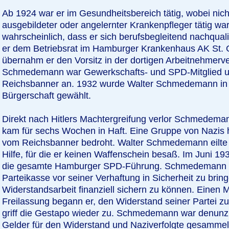
Ab 1924 war er im Gesundheitsbereich tätig, wobei nicht f
ausgebildeter oder angelernter Krankenpfleger tätig war
wahrscheinlich, dass er sich berufsbegleitend nachquali
er dem Betriebsrat im Hamburger Krankenhaus AK St. 
übernahm er den Vorsitz in der dortigen Arbeitnehmerve
Schmedemann war Gewerkschafts- und SPD-Mitglied u
Reichsbanner an. 1932 wurde Walter Schmedemann in
Bürgerschaft gewählt.
Direkt nach Hitlers Machtergreifung verlor Schmedeman
kam für sechs Wochen in Haft. Eine Gruppe von Nazis
vom Reichsbanner bedroht. Walter Schmedemann eilte i
Hilfe, für die er keinen Waffenschein besaß. Im Juni 19
die gesamte Hamburger SPD-Führung. Schmedemann g
Parteikasse vor seiner Verhaftung in Sicherheit zu brin
Widerstandsarbeit finanziell sichern zu können. Einen 
Freilassung begann er, den Widerstand seiner Partei zu
griff die Gestapo wieder zu. Schmedemann war denunzie
Gelder für den Widerstand und Naziverfolgte gesammelt