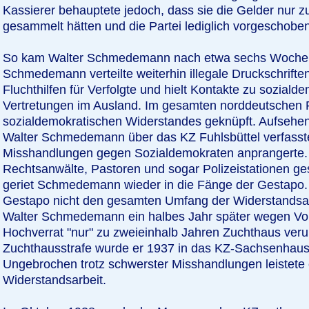
Kassierer behauptete jedoch, dass sie die Gelder nur z
gesammelt hätten und die Partei lediglich vorgeschoben
So kam Walter Schmedemann nach etwa sechs Wochen 
Schmedemann verteilte weiterhin illegale Druckschriften,
Fluchthilfen für Verfolgte und hielt Kontakte zu soziald
Vertretungen im Ausland. Im gesamten norddeutschen
sozialdemokratischen Widerstandes geknüpft. Aufsehen 
Walter Schmedemann über das KZ Fuhlsbüttel verfasste
Misshandlungen gegen Sozialdemokraten anprangerte. 
Rechtsanwälte, Pastoren und sogar Polizeistationen g
geriet Schmedemann wieder in die Fänge der Gestapo. 
Gestapo nicht den gesamten Umfang der Widerstandsar
Walter Schmedemann ein halbes Jahr später wegen Vo
Hochverrat "nur" zu zweieinhalb Jahren Zuchthaus verur
Zuchthausstrafe wurde er 1937 in das KZ-Sachsenhause
Ungebrochen trotz schwerster Misshandlungen leistete 
Widerstandsarbeit.