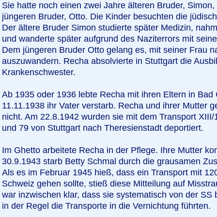
Sie hatte noch einen zwei Jahre älteren Bruder, Simon,
jüngeren Bruder, Otto. Die Kinder besuchten die jüdisc
Der ältere Bruder Simon studierte später Medizin, nahm
und wanderte später aufgrund des Naziterrors mit seine
Dem jüngeren Bruder Otto gelang es, mit seiner Frau n
auszuwandern. Recha absolvierte in Stuttgart die Ausbi
Krankenschwester.
Ab 1935 oder 1936 lebte Recha mit ihren Eltern in Bad
11.11.1938 ihr Vater verstarb. Recha und ihrer Mutter
nicht. Am 22.8.1942 wurden sie mit dem Transport XIII
und 79 von Stuttgart nach Theresienstadt deportiert.
Im Ghetto arbeitete Recha in der Pflege. Ihre Mutter kon
30.9.1943 starb Betty Schmal durch die grausamen Zus
Als es im Februar 1945 hieß, dass ein Transport mit 1
Schweiz gehen sollte, stieß diese Mitteilung auf Miss
war inzwischen klar, dass sie systematisch von der SS
in der Regel die Transporte in die Vernichtung führten.