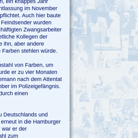
, ein knappes Jahr
 Entlassung im November
pflichtet. Auch hier baute
n Feindsender wurden
chäftigten Zwangsarbeiter
tliche Kollegen der
e ihn, aber andere
ie Farben stehlen würde.
stahl von Farben, um
wurde er zu vier Monaten
demann nach dem Attentat
mber im Polizeigefängnis.
 durch einen
u Deutschlands und
 erneut in die Hamburger
 war er der
ahl zum