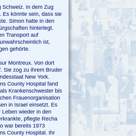
ng Schweiz. In dem Zug
 Es könnte sein, dass sie
te. Simon hatte in den
ürgschaften hinterlegt.
en Transport auf
unwahrscheinlich ist,
gen gehörte.
sur Montreux. Von dort
f. Sie zog zu ihrem Bruder
undesstaat New York.
ns County Hospital fand
 als Krankenschwester bis
ischen Frauenorganisation
 in Israel einsetzt. Es
r Leben wieder in den
rkrankte, pflegte Recha
to war bereits 1973
s County Hospital. Ihr