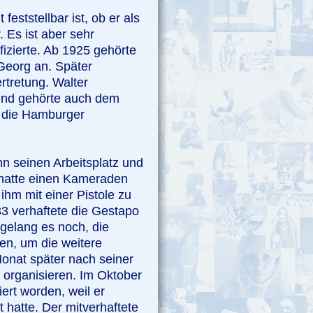
eststellbar ist, ob er als
. Es ist aber sehr
fizierte. Ab 1925 gehörte
Georg an. Später
rtretung. Walter
nd gehörte auch dem
 die Hamburger
n seinen Arbeitsplatz und
 hatte einen Kameraden
hm mit einer Pistole zu
33 verhaftete die Gestapo
elang es noch, die
gen, um die weitere
Monat später nach seiner
 organisieren. Im Oktober
rt worden, weil er
 hatte. Der mitverhaftete