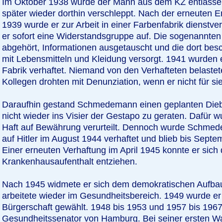
Im Oktober 1938 wurde der Mann aus dem KZ entlassen
später wieder dorthin verschleppt. Nach der erneuten
1939 wurde er zur Arbeit in einer Farbenfabrik dienstver
er sofort eine Widerstandsgruppe auf. Die sogenannte
abgehört, Informationen ausgetauscht und die dort bes
mit Lebensmitteln und Kleidung versorgt. 1941 wurden e
Fabrik verhaftet. Niemand von den Verhafteten belastet
Kollegen drohten mit Denunziation, wenn er nicht für s
Daraufhin gestand Schmedemann einen geplanten Dieb
nicht wieder ins Visier der Gestapo zu geraten. Dafür 
Haft auf Bewährung verurteilt. Dennoch wurde Schme
auf Hitler im August 1944 verhaftet und blieb bis Septe
Einer erneuten Verhaftung im April 1945 konnte er sich
Krankenhausaufenthalt entziehen.
Nach 1945 widmete er sich dem demokratischen Aufba
arbeitete wieder im Gesundheitsbereich. 1949 wurde er
Bürgerschaft gewählt. 1948 bis 1953 und 1957 bis 1967
Gesundheitssenator von Hamburg. Bei seiner ersten W