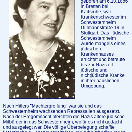
geboren am 6.10.1886
in Bretten bei
Karlsruhe, war
Krankenschwester im
Schwesternheim
Dillmannstraße 19 in
Stuttgart. Das jüdische
Schwesternheim
wurde mangels eines
jüdischen
Krankenhauses
errichtet und betreute
bis zur Nazizeit
jüdische und
nichtjüdische Kranke
in ihrer häuslichen
Umgebung.
Nach Hitlers "Machtergreifung" war sie und das
Schwesternheim wachsenden Repressalien ausgesetzt.
Nach der Progomnacht pferchten die Nazis ältere jüdische
Mitbürger in das Schwesternheim, wofür es nicht gedacht
und ausgelegt war. Die völlige Überbelegung schaffte