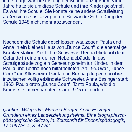
in der Lage war, die Leitung der Schule abzugeben. Viele
Jahre hatte sie um diese Schule und ihre Kinder gekämpft,
Es war ihre Schule. Sie konnte keine andere Schulleitung
außer sich selbst akzeptieren. So war die Schließung der
Schule 1948 nicht mehr abzuwenden.
Nachdem die Schule geschlossen war, zogen Paula und
Anna in ein kleines Haus von „Bunce Court“, die ehemalige
Krankenstation. Auch ihre Schwester Bertha blieb auf dem
Gelände in einem kleinen Nebengebäude. In das
Schulgebäude zog ein Genesungsheim für Kinder, in dem
Paula und Bertha noch mitarbeiteten. Ab 1953 war „Bunce
Court“ ein Altersheim. Paula und Bertha pflegten nun ihre
inzwischen völlig erblindete Schwester. Anna Essinger starb
1960. Paula erbte „Bunce Court“. Tante Paula, wie die
Kinder sie immer nannten, starb 1975 in London.
Quellen: Wikipedia; Manfred Berger: Anna Essinger -
Gründerin eines Landerziehungsheims. Eine biographisch-
pädagogische Skizze, in: Zeitschrift für Erlebnispädagogik,
17 1997/H. 4, S. 47-52