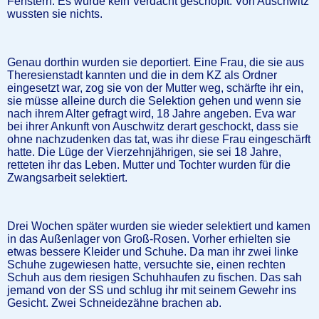
Fenstern. Es wurde kein Verdacht geschöpft. Von Auschwitz
wussten sie nichts.
Genau dorthin wurden sie deportiert. Eine Frau, die sie aus
Theresienstadt kannten und die in dem KZ als Ordner
eingesetzt war, zog sie von der Mutter weg, schärfte ihr ein,
sie müsse alleine durch die Selektion gehen und wenn sie
nach ihrem Alter gefragt wird, 18 Jahre angeben. Eva war
bei ihrer Ankunft von Auschwitz derart geschockt, dass sie
ohne nachzudenken das tat, was ihr diese Frau eingeschärft
hatte. Die Lüge der Vierzehnjährigen, sie sei 18 Jahre,
retteten ihr das Leben. Mutter und Tochter wurden für die
Zwangsarbeit selektiert.
Drei Wochen später wurden sie wieder selektiert und kamen
in das Außenlager von Groß-Rosen. Vorher erhielten sie
etwas bessere Kleider und Schuhe. Da man ihr zwei linke
Schuhe zugewiesen hatte, versuchte sie, einen rechten
Schuh aus dem riesigen Schuhhaufen zu fischen. Das sah
jemand von der SS und schlug ihr mit seinem Gewehr ins
Gesicht. Zwei Schneidezähne brachen ab.