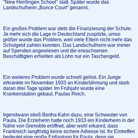
"New Herrlingen School" statt. Später wurde das
Landschulheim „Bunce Court“ genannt.
Ein großes Problem war stets die Finanzierung der Schule.
Je mehr sich die Lage in Deutschland zuspitzte, umso
größer wurde das Problem, weil viele Eltern nicht mehr das
Schulgeld zahlen konnten. Das Landschulheim war immer
auf Spenden angewiesen und die erwachsenen
Beschäftigten erhielten als Lohn nur ein Taschengeld.
Ein weiteres Problem wurde schnell gelöst. Ein Junge
erkrankte im November 1933 an Kinderlähmung und starb
daran drei Tage später. Im Frühjahr wurde eine
Krankenstation gebaut, Paulas Reich.
Irgendwann stieß Bertha Kahn dazu, eine Schwester von
Paula. Die Erzieherin hatte noch 1933 ein Kinderheim in der
Nähe von Grenoble eröffnet, aber wohl erkannt, dass
Frankreich langfristig keine sichere Adresse ist. Ihr Eintreffen
bedeutet eine große Entlastung für Paula, denn sie