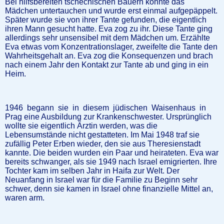
Bei hilfsbereiten tschechischen Bauern konnte das
Mädchen untertauchen und wurde erst einmal aufgepäppelt.
Später wurde sie von ihrer Tante gefunden, die eigentlich
ihren Mann gesucht hatte. Eva zog zu ihr. Diese Tante ging
allerdings sehr unsensibel mit dem Mädchen um. Erzählte
Eva etwas vom Konzentrationslager, zweifelte die Tante den
Wahrheitsgehalt an. Eva zog die Konsequenzen und brach
nach einem Jahr den Kontakt zur Tante ab und ging in ein
Heim.
1946 begann sie in diesem jüdischen Waisenhaus in
Prag eine Ausbildung zur Krankenschwester. Ursprünglich
wollte sie eigentlich Ärztin werden, was die
Lebensumstände nicht gestatteten. Im Mai 1948 traf sie
zufällig Peter Erben wieder, den sie aus Theresienstadt
kannte. Die beiden wurden ein Paar und heirateten. Eva war
bereits schwanger, als sie 1949 nach Israel emigrierten. Ihre
Tochter kam im selben Jahr in Haifa zur Welt. Der
Neuanfang in Israel war für die Familie zu Beginn sehr
schwer, denn sie kamen in Israel ohne finanzielle Mittel an,
waren arm.