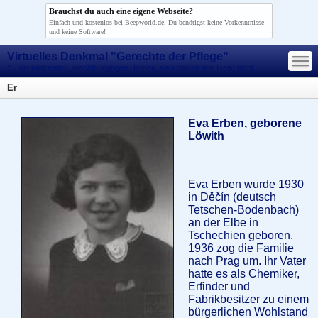
Brauchst du auch eine eigene Webseite?
Einfach und kostenlos bei Beepworld.de. Du benötigst keine Vorkenntnisse
und keine Software!
—
Virtuelles Denkmal "Gerechte der Pflege"
—
—
"... die tolldreisten, machthungrigen Horden, sie konnten den Geist nicht
morden!"
Er
Eva Erben, geborene
Löwith
Eva Erben wurde 1930
in Děčín (deutsch
Tetschen-Bodenbach)
an der Elbe in
Tschechien geboren.
1936 zog die Familie
nach Prag um. Ihr Vater
hatte es als Chemiker,
Erfinder und
Fabrikbesitzer zu einem
bürgerlichen Wohlstand