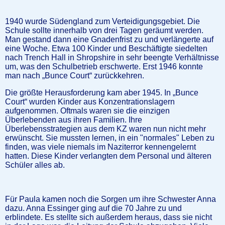
1940 wurde Südengland zum Verteidigungsgebiet. Die
Schule sollte innerhalb von drei Tagen geräumt werden.
Man gestand dann eine Gnadenfrist zu und verlängerte auf
eine Woche. Etwa 100 Kinder und Beschäftigte siedelten
nach Trench Hall in Shropshire in sehr beengte Verhältnisse
um, was den Schulbetrieb erschwerte. Erst 1946 konnte
man nach „Bunce Court“ zurückkehren.
Die größte Herausforderung kam aber 1945. In „Bunce
Court“ wurden Kinder aus Konzentrationslagern
aufgenommen. Oftmals waren sie die einzigen
Überlebenden aus ihren Familien. Ihre
Überlebensstrategien aus dem KZ waren nun nicht mehr
erwünscht. Sie mussten lernen, in ein "normales" Leben zu
finden, was viele niemals im Naziterror kennengelernt
hatten. Diese Kinder verlangten dem Personal und älteren
Schüler alles ab.
Für Paula kamen noch die Sorgen um ihre Schwester Anna
dazu. Anna Essinger ging auf die 70 Jahre zu und
erblindete. Es stellte sich außerdem heraus, dass sie nicht