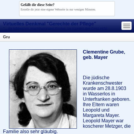
Gefällt dir diese Seite?
Erstelle dir jetzt eine eigene Webseite in nur wenigen Minuten.
—
Virtuelles Denkmal "Gerechte der Pflege"
—
—
"... die tolldreisten, machthungrigen Horden, sie konnten den Geist nicht
morden!"
Gru
Clementine Grube,
geb. Mayer
Die jüdische
Krankenschwester
wurde am 28.8.1903
in Wasserlos in
Unterfranken geboren.
Ihre Eltern waren
Leopold und
Margareta Mayer.
Leopold Mayer war
koscherer Metzger, die
Familie also sehr gläubig.