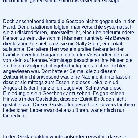
bekommen, geriet Selma sofort ins Visier der Gestapo.
Doch anscheinend hatte die Gestapo nichts gegen sie in der
Hand. Denunziationen folgten, man versuchte systematisch,
sie zu
diskreditieren, unterstellte ihr, eine
übelbeleumundete
Person zu sein, die sich mit Männern rumtrieb
. Als Beweis
diente zum Beispiel, dass sie mit Sally Stern, ein Lokal
aufsuchte. Der ältere Herr war ein uralter Bekannter der
Familie, eventuell sogar ein entfernter Verwandter, den sie
von klein auf kannte. Vormittags besuchte er ihre Mutter, die
zu diesem Zeitpunkt pflegebedürftig und auf ihre Tochter
angewiesen war. Dort hatte er Selma, die zu diesem
Zeitpunkt nicht anwesend war, eine Nachricht hinterlassen,
dass er sie mittags zum Essen in dieses Lokal einlud.
Angesichts der finanziellen Lage von Selma war diese
Einladung als ein Geschenk anzusehen. Es gab keinen
Hinweis in der Gaststätte, dass der Zutritt für Juden nicht
gestattet war. Diesen Gaststättenbesuch als Beweis für ihren
liederlichen Lebenswandel anzuführen, war einfach nur
lächerlich.
In den Gestapoakten wurde außerdem erwähnt, dass sie