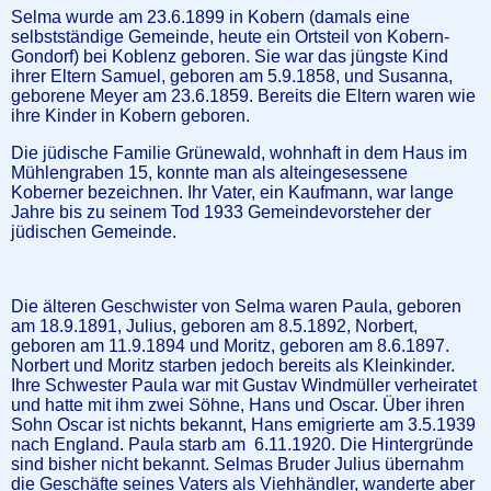
Selma wurde am 23.6.1899 in Kobern (damals eine
selbstständige Gemeinde, heute ein Ortsteil von Kobern-
Gondorf) bei Koblenz geboren. Sie war das jüngste Kind
ihrer Eltern Samuel, geboren am 5.9.1858, und Susanna,
geborene Meyer am 23.6.1859. Bereits die Eltern waren wie
ihre Kinder in Kobern geboren.
Die jüdische Familie Grünewald, wohnhaft in dem Haus im
Mühlengraben 15, konnte man als alteingesessene
Koberner bezeichnen. Ihr Vater, ein Kaufmann, war lange
Jahre bis zu seinem Tod 1933 Gemeindevorsteher der
jüdischen Gemeinde.
Die älteren Geschwister von Selma waren Paula, geboren
am 18.9.1891, Julius, geboren am 8.5.1892, Norbert,
geboren am 11.9.1894 und Moritz, geboren am 8.6.1897.
Norbert und Moritz starben jedoch bereits als Kleinkinder.
Ihre Schwester Paula war mit Gustav Windmüller verheiratet
und hatte mit ihm zwei Söhne, Hans und Oscar. Über ihren
Sohn Oscar ist nichts bekannt, Hans emigrierte am 3.5.1939
nach England. Paula starb am 6.11.1920. Die Hintergründe
sind bisher nicht bekannt. Selmas Bruder Julius übernahm
die Geschäfte seines Vaters als Viehhändler, wanderte aber