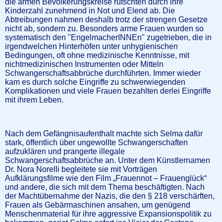
die armen Bevölkerungskreise rutschten durch ihre
Kinderzahl zunehmend in Not und Elend ab. Die
Abtreibungen nahmen deshalb trotz der strengen Gesetze
nicht ab, sondern zu. Besonders arme Frauen wurden so
systematisch den "EngelmacherINNEn" zugetrieben, die in
irgendwelchen Hinterhöfen unter unhygienischen
Bedingungen, oft ohne medizinische Kenntnisse, mit
nichtmedizinischen Instrumenten oder Mitteln
Schwangerschaftsabbrüche durchführten. Immer wieder
kam es durch solche Eingriffe zu schwerwiegenden
Komplikationen und viele Frauen bezahlten derlei Eingriffe
mit ihrem Leben.
Nach dem Gefängnisaufenthalt machte sich Selma dafür
stark, öffentlich über ungewollte Schwangerschaften
aufzuklären und prangerte illegale
Schwangerschaftsabbrüche an. Unter dem Künstlernamen
Dr. Nora Norelli begleitete sie mit Vorträgen
Aufklärungsfilme wie den Film „Frauennot – Frauenglück“
und andere, die sich mit dem Thema beschäftigten. Nach
der Machtübernahme der Nazis, die den § 218 verschärften,
Frauen als Gebärmaschinen ansahen, um genügend
Menschenmaterial für ihre aggressive Expansionspolitik zu