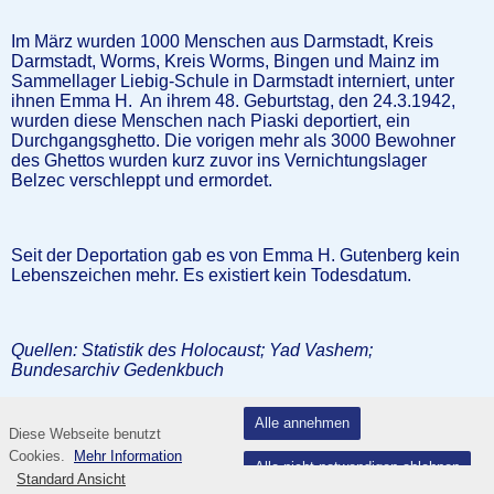
Im März wurden 1000 Menschen aus Darmstadt, Kreis
Darmstadt, Worms, Kreis Worms, Bingen und Mainz im
Sammellager Liebig-Schule in Darmstadt interniert, unter
ihnen Emma H. An ihrem 48. Geburtstag, den 24.3.1942,
wurden diese Menschen nach Piaski deportiert, ein
Durchgangsghetto. Die vorigen mehr als 3000 Bewohner
des Ghettos wurden kurz zuvor ins Vernichtungslager
Belzec verschleppt und ermordet.
Seit der Deportation gab es von Emma H. Gutenberg kein
Lebenszeichen mehr. Es existiert kein Todesdatum.
Quellen: Statistik des Holocaust; Yad Vashem;
Bundesarchiv Gedenkbuch
Alle annehmen
Diese Webseite benutzt
Cookies.
Mehr Information
Ida Guth, geb. Czerninski
Alle nicht notwendigen ablehnen
Standard Ansicht