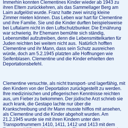
Immerhin konnten Clementines Kinder wieder ab 1943 zu
ihren Eltern zurückkehren, als das Sammellager Berg am
Laim aufgelöst wurde. Franz hatte zwei winzig kleine
Zimmer mieten können. Das Leben war hart für Clementine
und ihre Familie. Sie und die Kinder durften beispielsweise
bei Luftalarm nicht in den Luftschutzbunker. Die Ernährung
war schwierig. Ihr Ehemann bemühte sich ständig,
Lebensmittel aufzutreiben, denn die Lebensmittelkarten für
Juden reichten bei weitem nicht aus. Natürlich hofften
Clementine und ihr Mann, dass sein Schutz ausreichen
würde, doch am 5.2.1945 platzten alle Hoffnungen wie
Seifenblasen. Clementine und die Kinder erhielten den
Deportationsbefehl.
Clementine versuchte, als nicht transport- und lagerfähig, mit
den Kindern von der Deportation zurückgestellt zu werden.
Ihre medizinischen und pflegerischen Kenntnisse reichten
aus, um Fieber zu bekommen. Der jüdische Arzt schrieb sie
auch krank, die Gestapo lachte nur über die
Krankschreibung und ihr Mann musste hilflos mit ansehen,
als Clementine und die Kinder abgeholt wurden. Am
21.2.1945 wurde sie mit ihren Kindern unter den
Transportnummern 1410, 1411, 1412 und 1413 mit dem