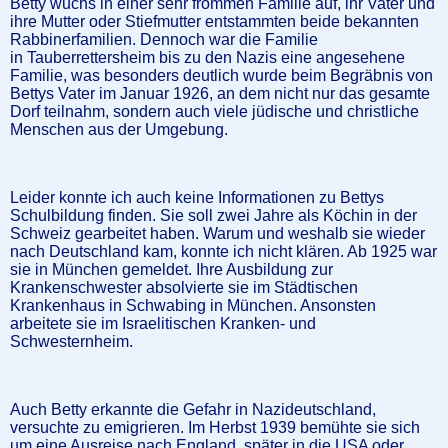
Betty wuchs in einer sehr frommen Familie auf, ihr Vater und
ihre Mutter oder Stiefmutter entstammten beide bekannten
Rabbinerfamilien. Dennoch war die Familie
in Tauberrettersheim bis zu den Nazis eine angesehene
Familie, was besonders deutlich wurde beim Begräbnis von
Bettys Vater im Januar 1926, an dem nicht nur das gesamte
Dorf teilnahm, sondern auch viele jüdische und christliche
Menschen aus der Umgebung.
Leider konnte ich auch keine Informationen zu Bettys
Schulbildung finden. Sie soll zwei Jahre als Köchin in der
Schweiz gearbeitet haben. Warum und weshalb sie wieder
nach Deutschland kam, konnte ich nicht klären. Ab 1925 war
sie in München gemeldet. Ihre Ausbildung zur
Krankenschwester absolvierte sie im Städtischen
Krankenhaus in Schwabing in München. Ansonsten
arbeitete sie im Israelitischen Kranken- und
Schwesternheim.
Auch Betty erkannte die Gefahr in Nazideutschland,
versuchte zu emigrieren. Im Herbst 1939 bemühte sie sich
um eine Ausreise nach England, später in die USA oder