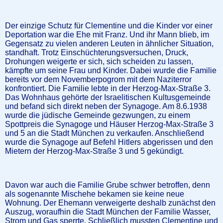
Der einzige Schutz für Clementine und die Kinder vor einer
Deportation war die Ehe mit Franz. Und ihr Mann blieb, im
Gegensatz zu vielen anderen Leuten in ähnlicher Situation,
standhaft. Trotz Einschüchterungsversuchen, Druck,
Drohungen weigerte er sich, sich scheiden zu lassen,
kämpfte um seine Frau und Kinder. Dabei wurde die Familie
bereits vor dem Novemberpogrom mit dem Naziterror
konfrontiert. Die Familie lebte in der Herzog-Max-Straße 3.
Das Wohnhaus gehörte der Israelitischen Kultusgemeinde
und befand sich direkt neben der Synagoge. Am 8.6.1938
wurde die jüdische Gemeinde gezwungen, zu einem
Spottpreis die Synagoge und Häuser Herzog-Max-Straße 3
und 5 an die Stadt München zu verkaufen. Anschließend
wurde die Synagoge auf Befehl Hitlers abgerissen und den
Mietern der Herzog-Max-Straße 3 und 5 gekündigt.
Davon war auch die Familie Grube schwer betroffen, denn
als sogenannte Mischehe bekamen sie keine neue
Wohnung. Der Ehemann verweigerte deshalb zunächst den
Auszug, woraufhin die Stadt München der Familie Wasser,
Strom und Gas sperrte. Schließlich mussten Clementine und