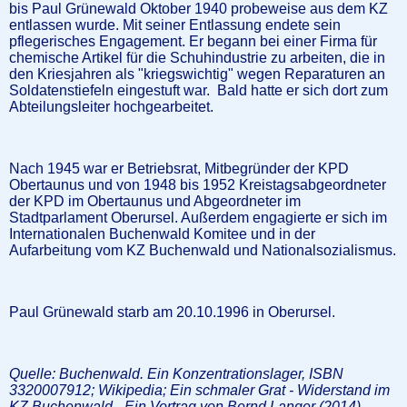
bis Paul Grünewald Oktober 1940 probeweise aus dem KZ
entlassen wurde. Mit seiner Entlassung endete sein
pflegerisches Engagement. Er begann bei einer Firma für
chemische Artikel für die Schuhindustrie zu arbeiten, die in
den Kriesjahren als "kriegswichtig" wegen Reparaturen an
Soldatenstiefeln eingestuft war. Bald hatte er sich dort zum
Abteilungsleiter hochgearbeitet.
Nach 1945 war er Betriebsrat, Mitbegründer der KPD
Obertaunus und von 1948 bis 1952 Kreistagsabgeordneter
der KPD im Obertaunus und Abgeordneter im
Stadtparlament Oberursel. Außerdem engagierte er sich im
Internationalen Buchenwald Komitee und in der
Aufarbeitung vom KZ Buchenwald und Nationalsozialismus.
Paul Grünewald starb am 20.10.1996 in Oberursel.
Quelle: Buchenwald. Ein Konzentrationslager, ISBN
3320007912; Wikipedia; Ein schmaler Grat - Widerstand im
KZ Buchenwald - Ein Vortrag von Bernd Langer (2014)