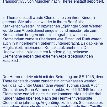
Transport II/35 von München nach Theresienstadt deportiert.
In Theresienstadt wurde Clementine von ihren Kindern
getrennt. Sie arbeitete wieder in ihrem Beruf als
Krankenschwester. Ihr inzwischen 15jähriger Sohn Werner
wurde zum Arbeitsdienst eingeteilt und musste Tote zum
Krematorium bringen oder mit eingraben, weil das
Krematorium zumeist überlastet war. Ernst und Ruth waren
auch in Kinderheimen getrennt untergebracht. Es gab keine
Möglichkeit, miteinander Kontakt aufzunehmen. Die
Ungewissheit, wie es ihren Kindern ging, belastete
Clementine neben den extremen Arbeitsbedingungen
zusätzlich.
Der Horror endete nicht mit der Befreiung am 8.5.1945, denn
Theresienstadt konnte zunächst nicht verlassen werden,
weil das KZ unter Quarantäne wegen Typhus stand. Auch
Clementines Sohn Werner erkrankte. Am 26.6.1945 konnte
Clementine endlich nach Hause kommen, sie und alle drei
Kinder hatten überlebt. Nach der Heimkehr versuchte
Clementine jahrelang, Angehörige zu finden. Sie musste es
verkraften, dass sie die einzigen Überlebende ihrer Familie