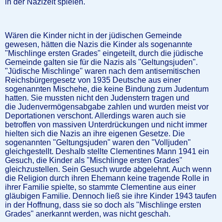
in der Nazizeit spielen.
Wären die Kinder nicht in der jüdischen Gemeinde
gewesen, hätten die Nazis die Kinder als sogenannte
"Mischlinge ersten Grades" eingeteilt, durch die jüdische
Gemeinde galten sie für die Nazis als "Geltungsjuden".
"Jüdische Mischlinge" waren nach dem antisemitischen
Reichsbürgergesetz von 1935 Deutsche aus einer
sogenannten Mischehe, die keine Bindung zum Judentum
hatten. Sie mussten nicht den Judenstern tragen und
die Judenvermögensabgabe zahlen und wurden meist vor
Deportationen verschont. Allerdings waren auch sie
betroffen von massiven Unterdrückungen und nicht immer
hielten sich die Nazis an ihre eigenen Gesetze. Die
sogenannten "Geltungsjuden" waren den "Volljuden"
gleichgestellt. Deshalb stellte Clementines Mann 1941 ein
Gesuch, die Kinder als "Mischlinge ersten Grades"
gleichzustellen. Sein Gesuch wurde abgelehnt. Auch wenn
die Religion durch ihren Ehemann keine tragende Rolle in
ihrer Familie spielte, so stammte Clementine aus einer
gläubigen Familie. Dennoch ließ sie ihre Kinder 1943 taufen
in der Hoffnung, dass sie so doch als "Mischlinge ersten
Grades" anerkannt werden, was nicht geschah.