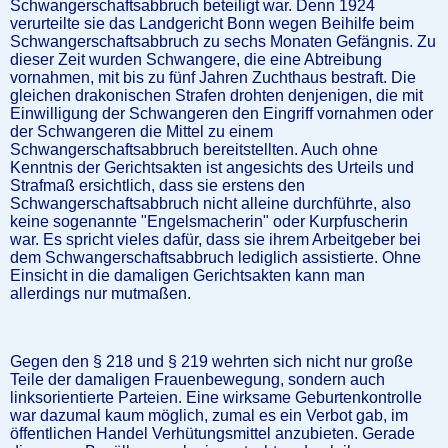
Schwangerschaftsabbruch beteiligt war. Denn 1924
verurteilte sie das Landgericht Bonn wegen Beihilfe beim
Schwangerschaftsabbruch zu sechs Monaten Gefängnis. Zu
dieser Zeit wurden Schwangere, die eine Abtreibung
vornahmen, mit bis zu fünf Jahren Zuchthaus bestraft. Die
gleichen drakonischen Strafen drohten denjenigen, die mit
Einwilligung der Schwangeren den Eingriff vornahmen oder
der Schwangeren die Mittel zu einem
Schwangerschaftsabbruch bereitstellten. Auch ohne
Kenntnis der Gerichtsakten ist angesichts des Urteils und
Strafmaß ersichtlich, dass sie erstens den
Schwangerschaftsabbruch nicht alleine durchführte, also
keine sogenannte "Engelsmacherin" oder Kurpfuscherin
war. Es spricht vieles dafür, dass sie ihrem Arbeitgeber bei
dem Schwangerschaftsabbruch lediglich assistierte. Ohne
Einsicht in die damaligen Gerichtsakten kann man
allerdings nur mutmaßen.
Gegen den § 218 und § 219 wehrten sich nicht nur große
Teile der damaligen Frauenbewegung, sondern auch
linksorientierte Parteien. Eine wirksame Geburtenkontrolle
war dazumal kaum möglich, zumal es ein Verbot gab, im
öffentlichen Handel Verhütungsmittel anzubieten. Gerade