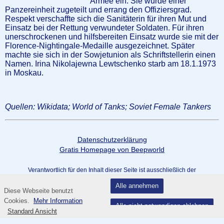
Armee ein. Sie wurde einer
Panzereinheit zugeteilt und errang den Offiziersgrad.
Respekt verschaffte sich die Sanitäterin für ihren Mut und
Einsatz bei der Rettung verwundeter Soldaten. Für ihren
unerschrockenen und hilfsbereiten Einsatz wurde sie mit der
Florence-Nightingale-Medaille ausgezeichnet. Später
machte sie sich in der Sowjetunion als Schriftstellerin einen
Namen. Irina Nikolajewna Lewtschenko starb am 18.1.1973
in Moskau.
Quellen: Wikidata; World of Tanks; Soviet Female Tankers
Datenschutzerklärung
Gratis Homepage von Beepworld
Verantwortlich für den Inhalt dieser Seite ist ausschließlich der
Autor dieser Homepage, kontaktierbar über
dieses Formular!
Alle annehmen
Diese Webseite benutzt
Fußzeile
Cookies.
Mehr Information
Alle nicht notwendigen ablehnen
Standard Ansicht