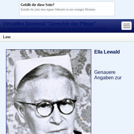
Gefällt dir diese Seite?
Erstelle dir jetzt eine eigene Webseite in nur wenigen Minuten.
—
Virtuelles Denkmal "Gerechte der Pflege"
—
—
"... die tolldreisten, machthungrigen Horden, sie konnten den Geist nicht
morden!"
Lew
Ella Lewald
Genauere
Angaben zur