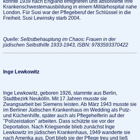
konnte 1939 nach England emigrieren und absolvierte ihre
Krankenschwesternausbildung in einem Militärhospital nahe
London. Für Susi war der Pflegeberuf der Schlüssel in die
Freiheit. Susi Lewinsky starb 2004.
Quelle: Selbstbehauptung im Chaos: Frauen in der
jüdischen Selbsthilfe 1933-1943, ISBN: 9783593370422
I
nge Lewkowitz
Inge Lewkowitz, geboren 1926, stammte aus Berlin,
Stadtbezirk Neukölln. Mit 17 Jahren musste sie
Zwangsarbeit bei Siemens leisten. Ab März 1943 musste sie
im Berliner Jüdischen Krankenhaus im Wedding als Putz-
und Küchenhilfe, später auch als Pflegehelferin auf der
"Polizeistation" arbeiten. Dass schützte sie vor der
Deportation. Nach Kriegsende blieb zunächst Inge
Lewkowitz im jüdischen Krankenhaus, 1949 wanderte sie
nach Amerika aus. Dort blieb sie der Pflege treu und ließ