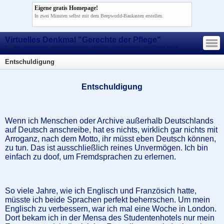
Eigene gratis Homepage!
In zwei Minuten selbst mit dem Beepworld-Baukasten erstellen.
—
Virtuelles Denkmal "Gerechte der Pflege"
—
—
"... die tolldreisten, machthungrigen Horden, sie konnten den Geist nicht
morden!"
Entschuldigung
Entschuldigung
Wenn ich Menschen oder Archive außerhalb Deutschlands
auf Deutsch anschreibe, hat es nichts, wirklich gar nichts mit
Arroganz, nach dem Motto, ihr müsst eben Deutsch können,
zu tun. Das ist ausschließlich reines Unvermögen. Ich bin
einfach zu doof, um Fremdsprachen zu erlernen.
So viele Jahre, wie ich Englisch und Französich hatte,
müsste ich beide Sprachen perfekt beherrschen. Um mein
Englisch zu verbessern, war ich mal eine Woche in London.
Dort bekam ich in der Mensa des Studentenhotels nur mein