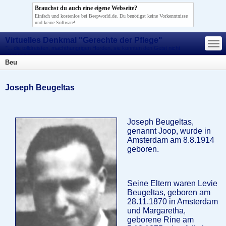
Brauchst du auch eine eigene Webseite?
Einfach und kostenlos bei Beepworld.de. Du benötigst keine Vorkenntnisse
und keine Software!
—
Virtuelles Denkmal "Gerechte der Pflege"
—
—
"... die tolldreisten, machthungrigen Horden, sie konnten den Geist nicht
morden!"
Beu
Joseph Beugeltas
Joseph Beugeltas,
genannt Joop, wurde in
Amsterdam am 8.8.1914
geboren.
Seine Eltern waren Levie
Beugeltas, geboren am
28.11.1870 in Amsterdam
und Margaretha,
geborene Rine am