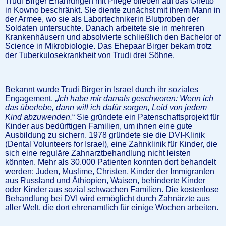
Trudi Birger Erfahrungen mit Pflege blieben auf das Ghetto
in Kowno beschränkt. Sie diente zunächst mit ihrem Mann in
der Armee, wo sie als Labortechnikerin Blutproben der
Soldaten untersuchte. Danach arbeitete sie in mehreren
Krankenhäusern und absolvierte schließlich den Bachelor of
Science in Mikrobiologie. Das Ehepaar Birger bekam trotz
der Tuberkulosekrankheit von Trudi drei Söhne.
Bekannt wurde Trudi Birger in Israel durch ihr soziales
Engagement. „
Ich habe mir damals geschworen: Wenn ich
das überlebe, dann will ich dafür sorgen, Leid von jedem
Kind abzuwenden.
“ Sie gründete ein Patenschaftsprojekt für
Kinder aus bedürftigen Familien, um ihnen eine gute
Ausbildung zu sichern. 1978 gründete sie die DVI-Klinik
(Dental Volunteers for Israel), eine Zahnklinik für Kinder, die
sich eine reguläre Zahnarztbehandlung nicht leisten
könnten. Mehr als 30.000 Patienten konnten dort behandelt
werden: Juden, Muslime, Christen, Kinder der Immigranten
aus Russland und Äthiopien, Waisen, behinderte Kinder
oder Kinder aus sozial schwachen Familien. Die kostenlose
Behandlung bei DVI wird ermöglicht durch Zahnärzte aus
aller Welt, die dort ehrenamtlich für einige Wochen arbeiten.