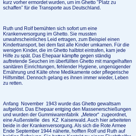
kurz vorher ermordet wurden, um im Ghetto "Platz zu
schaffen" für die Transporte aus Deutschland.
Ruth und Rolf bemühten sich sofort um eine
Krankenversorgung im Ghetto. Sie mussten
unwahrscheinliches Leid ertragen, zum Beispiel einen
Kindertransport, bei dem fast alle Kinder umkamen. Für die
wenigen Kinder, die im Ghetto halbtot eintrafen, kam jede
Hilfe zu spät. Das Ehepaar kämpfte gegen ständig
auftretende Seuchen im überfüllten Ghetto mit mangelhaften
sanitären Einrichtungen, fehlender Hygiene, ungenügender
Ernährung und Kälte ohne Medikamente oder pflegerische
Hilfsmittel. Dennoch gelang es ihnen immer wieder, Leben
zu retten.
Anfang November 1943 wurde das Ghetto gewaltsam
aufgelöst. Das Ehepaar entging den Massenerschießungen
und wurden der Gummiwarenfabrik „Meteor“ zugeordnet,
eine Außenstelle des KZ Kaiserwald. Auch hier arbeiteten
beide in der Krankenversorgung. Als sich die Rote Armee
Ende September 1944 näherte, hofften Rolf und Ruth auf