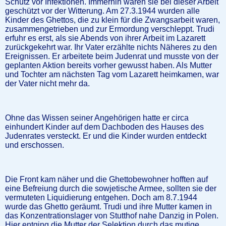
Schutz vor Infektionen. Immerhin waren sie bei dieser Arbeit
geschützt vor der Witterung. Am 27.3.1944 wurden alle
Kinder des Ghettos, die zu klein für die Zwangsarbeit waren,
zusammengetrieben und zur Ermordung verschleppt. Trudi
erfuhr es erst, als sie Abends von ihrer Arbeit im Lazarett
zurückgekehrt war. Ihr Vater erzählte nichts Näheres zu den
Ereignissen. Er arbeitete beim Judenrat und musste von der
geplanten Aktion bereits vorher gewusst haben. Als Mutter
und Tochter am nächsten Tag vom Lazarett heimkamen, war
der Vater nicht mehr da.
Ohne das Wissen seiner Angehörigen hatte er circa
einhundert Kinder auf dem Dachboden des Hauses des
Judenrates versteckt. Er und die Kinder wurden entdeckt
und erschossen.
Die Front kam näher und die Ghettobewohner hofften auf
eine Befreiung durch die sowjetische Armee, sollten sie der
vermuteten Liquidierung entgehen. Doch am 8.7.1944
wurde das Ghetto geräumt. Trudi und ihre Mutter kamen in
das Konzentrationslager von Stutthof nahe Danzig in Polen.
Hier entging die Mutter der Selektion durch das mutige