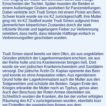
Einschreiten der Tochter. Später mussten die Beiden in
einem Außenlager Gruben ausheben für Panzerstellungen.
Dabei verletzte sich Trudi Simon mit einem Pickel am Bein.
Schwer krank wurde sie ins KZ zurückgeschafft, ihre Mutter
ging mit. Im KZ Stutthof wurde Trudi Simon aufgrund ihres
jämmerlichen körperlichen Zustandes durch die stark
infizierte Wunde und tagelangem Fieber zur Verbrennung
selektiert, dass heißt, dass lebende Häftlinge einfach in
Verbrennungsöfen geschoben wurden.
Trudi Simon stand bereits vor dem Ofen, als aus ungeklärten
Gründen plötzlich der Lagerkommandant erschien, sie aus
der Reihe holte und ins Krankenrevier bringen ließ. Dort
wurde sie von jüdischen Krankenschwestern und Sanitätern
versorgt. Die jüdische Ärztin Dr. Kaplan operierte das Bein
und konnte es ohne Amputation retten. Aus irgendeinem
Grund holte der Lagerkommadant auch die Mutter aus den
Todgeweihten und schützte die Beiden. Gegen Ende des
Krieges erkrankte die Mutter noch an Typhus, genas aber.
Auch den Beschuss der Roten Armee überlebten sie.
Schließlich wurden die Kranken, die bei der vorher erfolgten
Räumung des KZ´s zurückgelassen wurden, ebenfalls kurz
vor Eintreffen der sowjetischen Armee aus dem