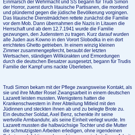
Einmarsch der Wehrmacht und SS begann für Trudi Simon
der Horror, zuerst durch litauische Partisanen, die mordend
und plündernd gegen die jüdische Bevölkerung vorgingen.
Das litauische Dienstmädchen rettete zunächst die Familie
vor dem Mob. Dann übernahmen die Nazis in Litauen die
Herrschaft und ab dem 12.7.1941 wurde die Familie
gezwungen, den Judenstern zu tragen. Kurz darauf wurden
alle Juden aus Kowno in den Vorort Slobodka in ein dort
errichtetes Ghetto getrieben. In einem winzig kleinen
Zimmer zusammengepfercht, beraubt der letzten
Wertsachen, ständigen Willkürakten und Ermordungen
durch die deutschen Besatzer ausgesetzt, begann für Trudis
Familie der Kampf ums nackte Überleben.
Trudi Simon bekam mit der Pflege zwangsweise Kontakt, als
sie und ihre Mutter Rosel Zwangsarbeit in einem deutschen
Lazarett leisten mussten. Wenigstens hatten die
Krankenschwestern in ihrer Abteilung Mitleid mit den
Jüdinnen und steckten ihnen ab und zu belegte Brote zu.
Ein deutscher Soldat, Axel Benz, schenkte ihr seine
wertvolle Armbanduhr, als seine Einheit verlegt wurde. Im
Lazarett mussten die halbwüchsige Tochter und die Mutter
die schmutzigsten Arbeiten erledigen, ohne irgendeinen