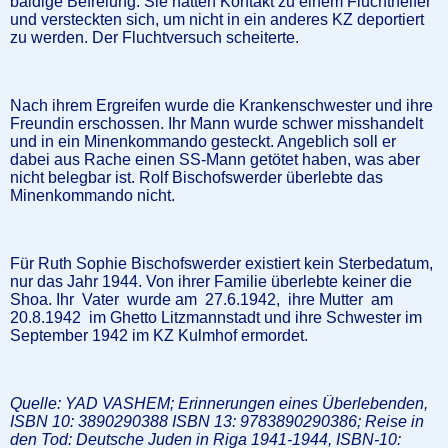
baldige Befreiung. Sie hatten Kontakt zu einem Fluchthelfer
und versteckten sich, um nicht in ein anderes KZ deportiert
zu werden. Der Fluchtversuch scheiterte.
Nach ihrem Ergreifen wurde die Krankenschwester und ihre
Freundin erschossen. Ihr Mann wurde schwer misshandelt
und in ein Minenkommando gesteckt. Angeblich soll er
dabei aus Rache einen SS-Mann getötet haben, was aber
nicht belegbar ist. Rolf Bischofswerder überlebte das
Minenkommando nicht.
Für Ruth Sophie Bischofswerder existiert kein Sterbedatum,
nur das Jahr 1944. Von ihrer Familie überlebte keiner die
Shoa. Ihr Vater wurde am 27.6.1942, ihre Mutter am
20.8.1942 im Ghetto Litzmannstadt und ihre Schwester im
September 1942 im KZ Kulmhof ermordet.
Quelle: YAD VASHEM; Erinnerungen eines Überlebenden,
ISBN 10: 3890290388 ISBN 13: 9783890290386; Reise in
den Tod: Deutsche Juden in Riga 1941-1944, ISBN-10: