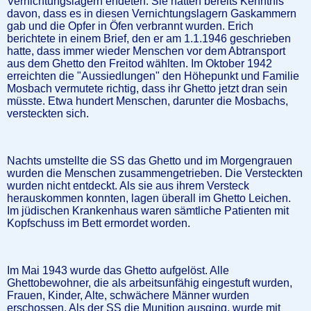
Vernichtungslagern endeten. Sie hatten bereits Kenntnis
davon, dass es in diesen Vernichtungslagern Gaskammern
gab und die Opfer in Öfen verbrannt wurden. Erich
berichtete in einem Brief, den er am 1.1.1946 geschrieben
hatte, dass immer wieder Menschen vor dem Abtransport
aus dem Ghetto den Freitod wählten. Im Oktober 1942
erreichten die "Aussiedlungen" den Höhepunkt und Familie
Mosbach vermutete richtig, dass ihr Ghetto jetzt dran sein
müsste. Etwa hundert Menschen, darunter die Mosbachs,
versteckten sich.
Nachts umstellte die SS das Ghetto und im Morgengrauen
wurden die Menschen zusammengetrieben. Die Versteckten
wurden nicht entdeckt. Als sie aus ihrem Versteck
herauskommen konnten, lagen überall im Ghetto Leichen.
Im jüdischen Krankenhaus waren sämtliche Patienten mit
Kopfschuss im Bett ermordet worden.
Im Mai 1943 wurde das Ghetto aufgelöst. Alle
Ghettobewohner, die als arbeitsunfähig eingestuft wurden,
Frauen, Kinder, Alte, schwächere Männer wurden
erschossen. Als der SS die Munition ausging, wurde mit