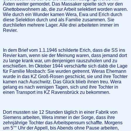
Äxten weiter gemordet. Das Massaker spielte sich vor den
Ghettobewohnern ab, die zur Arbeit selektiert worden waren.
Wie durch ein Wunder kamen Wera, Ewa und Erich durch
diese Selektion durch und als Familie zusammen. Sie
durchliefen mehrere Lager. Alle drei arbeiteten immer im
Revier.
In dem Brief vom 1.1.1946 schilderte Erich, dass die SS ins
Revier kam, wenn sie der Meinung waren, dass jemand dort
zu lange krank war, um denjenigen rauszuholen und zu
erschießen. Im Oktober 1944 verschärfte sich dabb die Lage
für Familie Mosbach: Sie wurden getrennt. Weras Ehemann
wurde in das KZ Groß-Rosen geschickt, sie und ihre Tochter
kamen nach Auschwitz. Das Glück blieb ihnen treu. Wera
gelang es nach wenigen Tagen, sich und ihre Tochter in
einen Transport ins KZ Ravensbrück zu bekommen.
Dort mussten sie 12 Stunden täglich in einer Fabrik von
Siemens arbeiten, Wera immer in der Sorge, dass ihre
zehnjährige Tochter das Arbeitspensum schaffte. Morgens
um 5°° Uhr der Appell, bis Abends ohne Pause arbeiten,