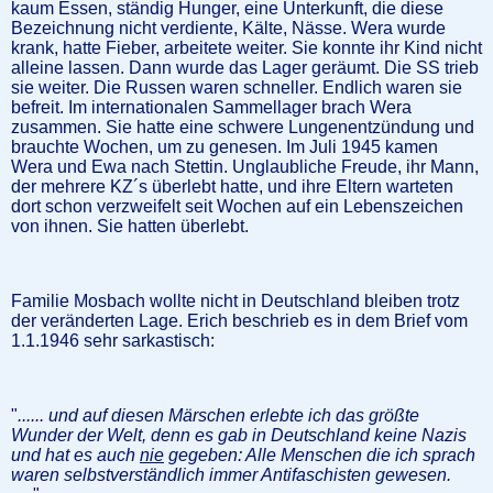
kaum Essen, ständig Hunger, eine Unterkunft, die diese
Bezeichnung nicht verdiente, Kälte, Nässe. Wera wurde
krank, hatte Fieber, arbeitete weiter. Sie konnte ihr Kind nicht
alleine lassen. Dann wurde das Lager geräumt. Die SS trieb
sie weiter. Die Russen waren schneller. Endlich waren sie
befreit. Im internationalen Sammellager brach Wera
zusammen. Sie hatte eine schwere Lungenentzündung und
brauchte Wochen, um zu genesen. Im Juli 1945 kamen
Wera und Ewa nach Stettin. Unglaubliche Freude, ihr Mann,
der mehrere KZ´s überlebt hatte, und ihre Eltern warteten
dort schon verzweifelt seit Wochen auf ein Lebenszeichen
von ihnen. Sie hatten überlebt.
Familie Mosbach wollte nicht in Deutschland bleiben trotz
der veränderten Lage. Erich beschrieb es in dem Brief vom
1.1.1946 sehr sarkastisch:
"
...... und auf diesen Märschen erlebte ich das größte
Wunder der Welt, denn es gab in Deutschland keine Nazis
und hat es auch
nie
gegeben: Alle Menschen die ich sprach
waren selbstverständlich immer Antifaschisten gewesen.