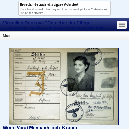
Brauchst du auch eine eigene Webseite?
Einfach und kostenlos bei Beepworld.de. Du benötigst keine Vorkenntnisse
und keine Software!
—
Virtuelles Denkmal "Gerechte der Pflege"
—
—
"... die tolldreisten, machthungrigen Horden, sie konnten den Geist nicht
morden!"
Mos
Wera (Vera) Mosbach, geb. Krüger