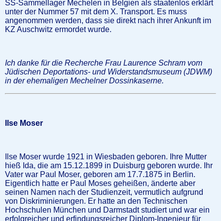
SS-Sammellager Mechelen in Belgien als staatenlos erklärt
unter der Nummer 57 mit dem X. Transport. Es muss
angenommen werden, dass sie direkt nach ihrer Ankunft im
KZ Auschwitz ermordet wurde.
Ich danke für die Recherche Frau Laurence Schram vom
Jüdischen Deportations- und Widerstandsmuseum (JDWM)
in der ehemaligen Mechelner Dossinkaserne.
Ilse Moser
Ilse Moser wurde 1921 in Wiesbaden geboren. Ihre Mutter
hieß Ida, die am 15.12.1899 in Duisburg geboren wurde. Ihr
Vater war Paul Moser, geboren am 17.7.1875 in Berlin.
Eigentlich hatte er Paul Moses geheißen, änderte aber
seinen Namen nach der Studienzeit, vermutlich aufgrund
von Diskriminierungen. Er hatte an den Technischen
Hochschulen München und Darmstadt studiert und war ein
erfolgreicher und erfindungsreicher Diplom-Ingenieur für